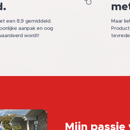
d.
met
met een 8,9 gemiddeld.
Maar li
soonlijke aanpak en oog
Product
waardeerd wordt!
tevrede
Mijn passie