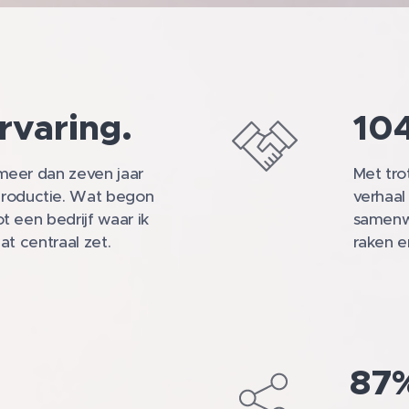
rvaring.
104
 meer dan zeven jaar
Met tro
productie. Wat begon
verhaal
ot een bedrijf waar ik
samenwe
aat centraal zet.
raken e
87%