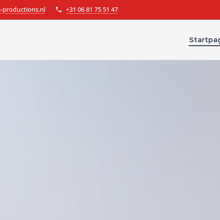
-productions.nl
+31 06 81 75 51 47
Startpa