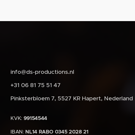
info@ds-productions.nl
+31 06 81 75 51 47
Pinksterbloem 7, 5527 KR Hapert, Nederland
KVK:
99154544
IBAN:
NL14 RABO 0345 2028 21