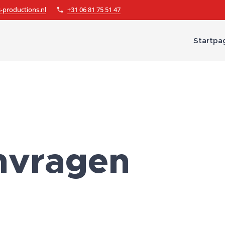
-productions.nl
+31 06 81 75 51 47
Startpa
anvragen